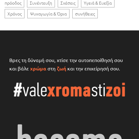
πρόοδος
Συνέντευξη
Σχέσεις
Υγειά & Ευεξία
Χρόνος
Ψυχαγωγία & Όρια
συνήθειες
Βρες τη δύναμή σου, χτίσε την αυτοπεποίθησή σου
και βάλε
χρώμα
στη
ζωή
και την επιχείρησή σου.