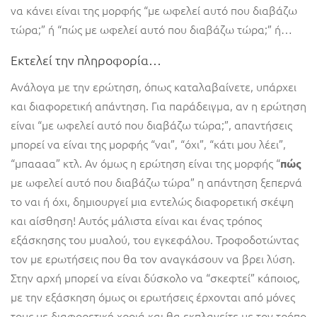
να κάνει είναι της μορφής “με ωφελεί αυτό που διαβάζω
τώρα;” ή “πώς με ωφελεί αυτό που διαβάζω τώρα;” ή…
Εκτελεί την πληροφορία…
Ανάλογα με την ερώτηση, όπως καταλαβαίνετε, υπάρχει
και διαφορετική απάντηση. Για παράδειγμα, αν η ερώτηση
είναι “με ωφελεί αυτό που διαβάζω τώρα;”, απαντήσεις
μπορεί να είναι της μορφής “ναι”, “όχι”, “κάτι μου λέει”,
“μπαααα” κτλ. Αν όμως η ερώτηση είναι της μορφής “
πώς
με ωφελεί αυτό που διαβάζω τώρα” η απάντηση ξεπερνά
το ναι ή όχι, δημιουργεί μια εντελώς διαφορετική σκέψη
και αίσθηση! Αυτός μάλιστα είναι και ένας τρόπος
εξάσκησης του μυαλού, του εγκεφάλου. Τροφοδοτώντας
τον με ερωτήσεις που θα τον αναγκάσουν να βρει λύση.
Στην αρχή μπορεί να είναι δύσκολο να “σκεφτεί” κάποιος,
με την εξάσκηση όμως οι ερωτήσεις έρχονται από μόνες
τους με διαφορετική χροιά και θα εκπλαγείτε με τον τρόπο