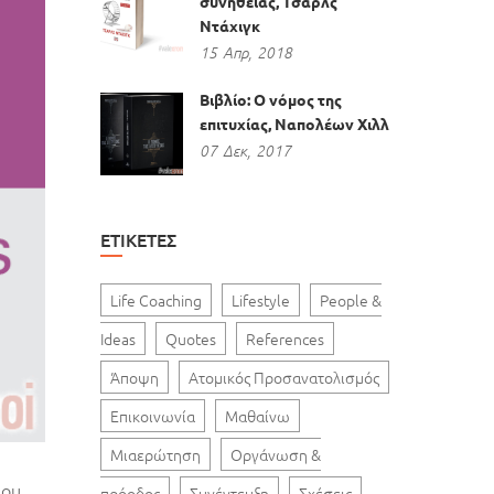
συνήθειας, Τσαρλς
Ντάχιγκ
15
Απρ,
2018
Βιβλίο: Ο νόμος της
επιτυχίας, Ναπολέων Χιλλ
07
Δεκ,
2017
ΕΤΙΚΈΤΕΣ
Life Coaching
Lifestyle
People &
Ideas
Quotes
References
Άποψη
Ατομικός Προσανατολισμός
Επικοινωνία
Μαθαίνω
Μιαερώτηση
Οργάνωση &
που
πρόοδος
Συνέντευξη
Σχέσεις