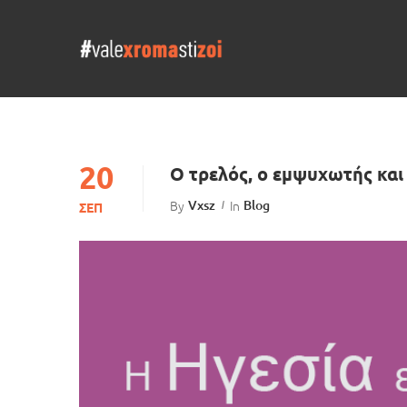
20
Ο τρελός, ο εμψυχωτής και
By
Vxsz
In
Blog
ΣΕΠ