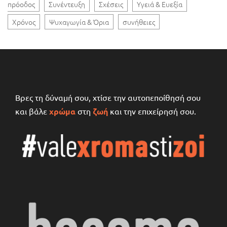
πρόοδος
Συνέντευξη
Σχέσεις
Υγειά & Ευεξία
Χρόνος
Ψυχαγωγία & Όρια
συνήθειες
Βρες τη δύναμή σου, χτίσε την αυτοπεποίθησή σου
και βάλε
χρώμα
στη
ζωή
και την επιχείρησή σου.