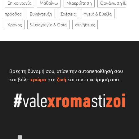
Επικοινωνία
Μαθαίνω
Μιαερώτηση
Οργάνωση &
πρόοδος
Συνέντευξη
Σχέσεις
Υγειά & Ευεξία
Χρόνος
Ψυχαγωγία & Όρια
συνήθειες
Βρες τη δύναμή σου, χτίσε την αυτοπεποίθησή σου
και βάλε
χρώμα
στη
ζωή
και την επιχείρησή σου.