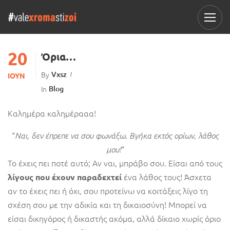
20
Όρια…
By
Vxsz
ΙΟΎΝ
In
Blog
Καλημέρα καλημέρααα!
“
Ναι, δεν έπρεπε να σου φωνάξω. Βγήκα εκτός ορίων, λάθος
“
μου!
Το έχεις πει ποτέ αυτό; Αν ναι, μπράβο σου. Είσαι από τους
ένα λάθος τους! Άσχετα
λίγους που έχουν παραδεχτεί
αν το έχεις πει ή όχι, σου προτείνω να κοιτάξεις λίγο τη
σχέση σου με την αδικία και τη δικαιοσύνη! Μπορεί να
είσαι δικηγόρος ή δικαστής ακόμα, αλλά δίκαιο χωρίς όριο