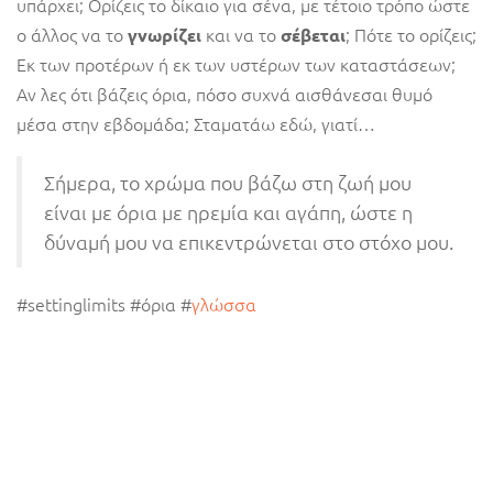
υπάρχει; Ορίζεις το δίκαιο για σένα, με τέτοιο τρόπο ώστε
ο άλλος να το
και να το
; Πότε το ορίζεις;
γνωρίζει
σέβεται
Εκ των προτέρων ή εκ των υστέρων των καταστάσεων;
Αν λες ότι βάζεις όρια, πόσο συχνά αισθάνεσαι θυμό
μέσα στην εβδομάδα; Σταματάω εδώ, γιατί…
Σήμερα, το χρώμα που βάζω στη ζωή μου
είναι με όρια με ηρεμία και αγάπη, ώστε η
δύναμή μου να επικεντρώνεται στο στόχο μου.
#settinglimits #όρια #
γλώσσα