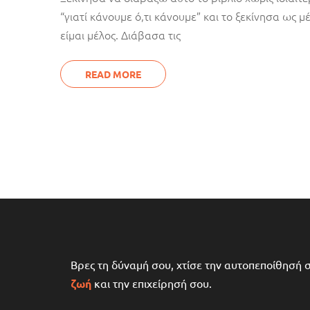
“γιατί κάνουμε ό,τι κάνουμε” και το ξεκίνησα ως μ
είμαι μέλος. Διάβασα τις
READ MORE
Βρες τη δύναμή σου, χτίσε την αυτοπεποίθησή 
ζωή
και την επιχείρησή σου.