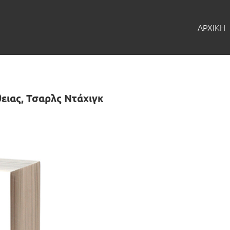
ΑΡΧΙΚΗ
θειας, Τσαρλς Ντάχιγκ