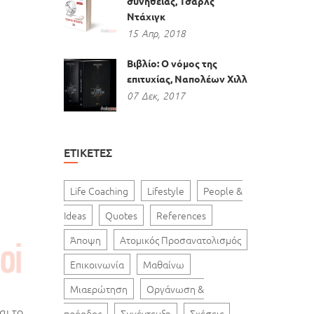
συνήθειας, Τσαρλς
Ντάχιγκ
15
Απρ,
2018
Βιβλίο: Ο νόμος της
επιτυχίας, Ναπολέων Χιλλ
07
Δεκ,
2017
ΕΤΙΚΈΤΕΣ
Life Coaching
Lifestyle
People &
Ideas
Quotes
References
Άποψη
Ατομικός Προσανατολισμός
Επικοινωνία
Μαθαίνω
Μιαερώτηση
Οργάνωση &
αι το
πρόοδος
Συνέντευξη
Σχέσεις