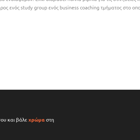
έρος ενός study group ενός business coaching τμήματος στο οπ
σου και βάλε
χρώμα
στη