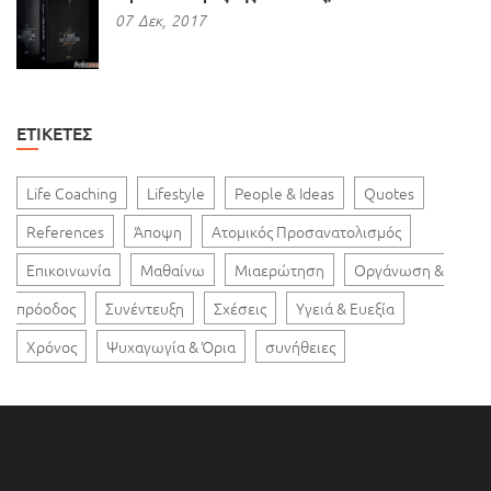
07
Δεκ,
2017
ΕΤΙΚΈΤΕΣ
Life Coaching
Lifestyle
People & Ideas
Quotes
References
Άποψη
Ατομικός Προσανατολισμός
Επικοινωνία
Μαθαίνω
Μιαερώτηση
Οργάνωση &
πρόοδος
Συνέντευξη
Σχέσεις
Υγειά & Ευεξία
Χρόνος
Ψυχαγωγία & Όρια
συνήθειες